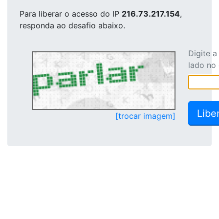
Para liberar o acesso
do IP
216.73.217.154
,
responda ao desafio abaixo.
Digite 
lado no
[trocar imagem]